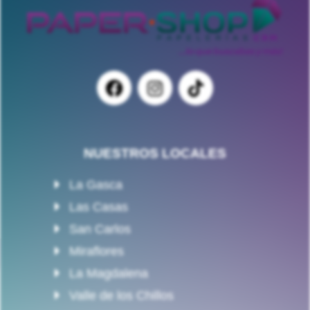
NUESTROS LOCALES
La Gasca
Las Casas
San Carlos
Miraflores
La Magdalena
Valle de los Chillos