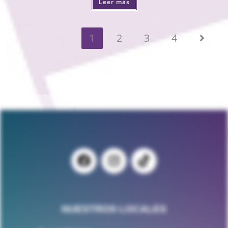
Leer más
1
2
3
4
NUESTROS LOCALES