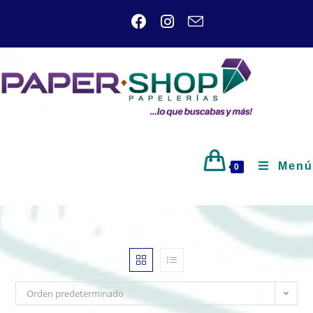
Menú
0
Orden predeterminado