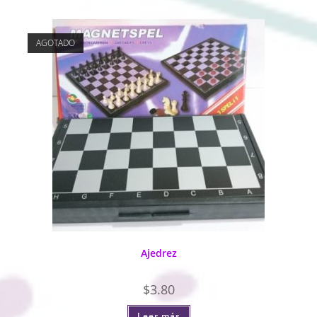
AGOTADO
Ajedrez
$
3.80
Leer más