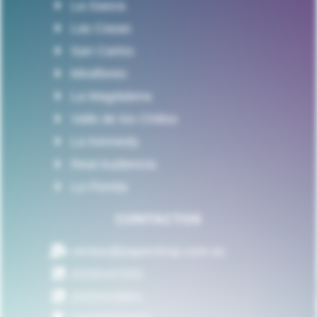
La Gasca
Las Casas
San Carlos
Miraflores
La Magdalena
Valle de los Chillos
La Kennedy
Real Audiencia
La Florida
CONTACTOS
ventas@papershop.com.ec
(02)5147202
(02)5103601