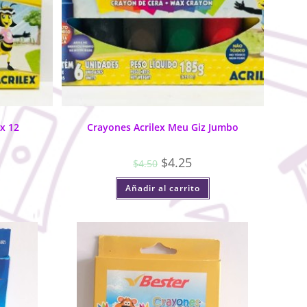
 x 12
Crayones Acrilex Meu Giz Jumbo
$
4.25
$
4.50
Añadir al carrito