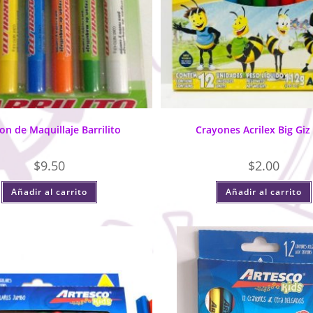
on de Maquillaje Barrilito
Crayones Acrilex Big Giz
$
9.50
$
2.00
Añadir al carrito
Añadir al carrito