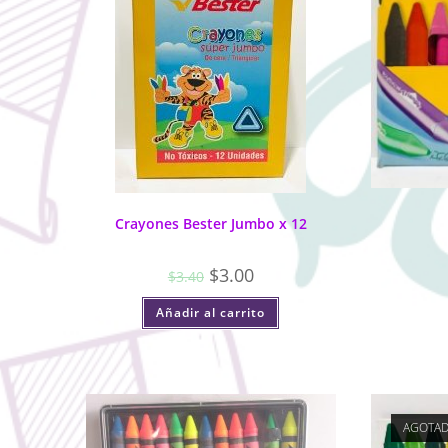
Crayones Bester Jumbo x 12
$
3.00
$
3.40
Añadir al carrito
AGOTA