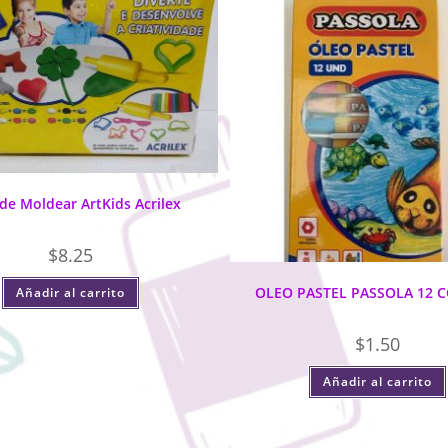
de Moldear ArtKids Acrilex
$
8.25
OLEO PASTEL PASSOLA 12 
Añadir al carrito
$
1.50
Añadir al carrito