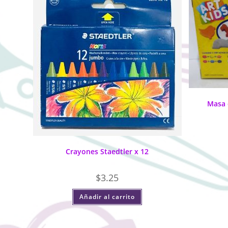
Masa 
Crayones Staedtler x 12
$
3.25
Añadir al carrito