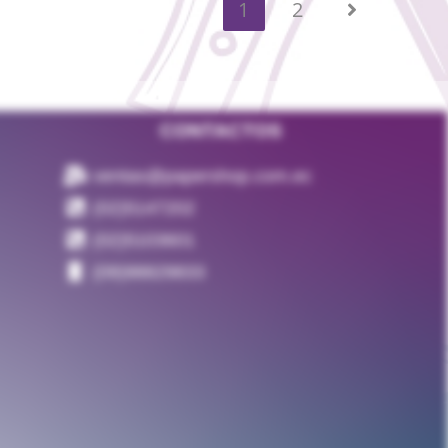
1
2
CONTACTOS
ventas@papershop.com.ec
(02)5147202
(02)5103601
(09)98829833