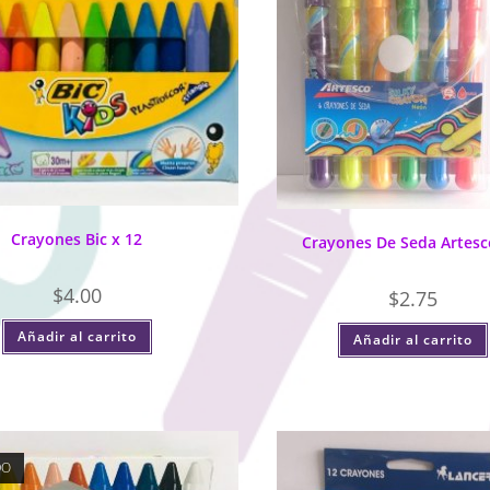
Crayones Bic x 12
Crayones De Seda Artesc
$
4.00
$
2.75
Añadir al carrito
Añadir al carrito
DO