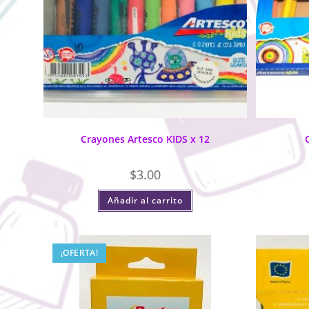
Crayones Artesco KIDS x 12
$
3.00
Añadir al carrito
¡OFERTA!