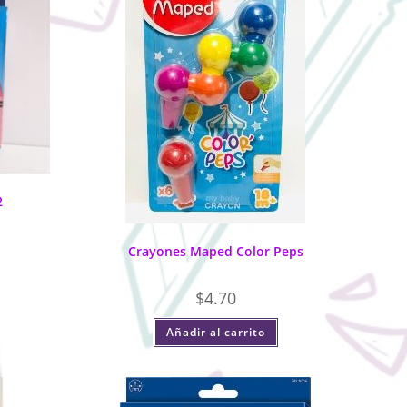
2
Crayones Maped Color Peps
$
4.70
Añadir al carrito