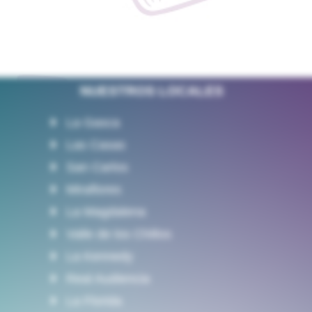
NUESTROS LOCALES
La Gasca
Las Casas
San Carlos
Miraflores
La Magdalena
Valle de los Chillos
La Kennedy
Real Audiencia
La Florida