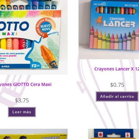
Crayones Lancer X 1
$
0.75
yones GIOTTO Cera Maxi
Añadir al carrito
$
3.75
Leer más