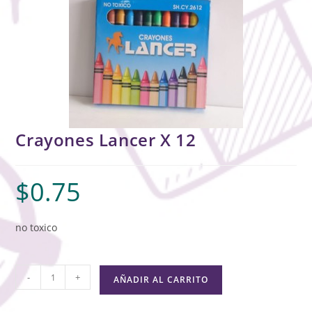
Crayones Lancer X 12
$
0.75
no toxico
-
+
AÑADIR AL CARRITO