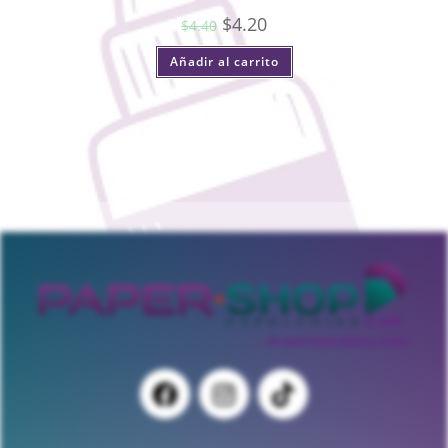
$
4.20
$
4.40
Añadir al carrito