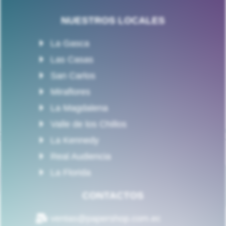
NUESTROS LOCALES
La Gasca
Las Casas
San Carlos
Miraflores
La Magdalena
Valle de los Chillos
La Kennedy
Real Audiencia
La Florida
CONTACTOS
ventas@papershop.com.ec