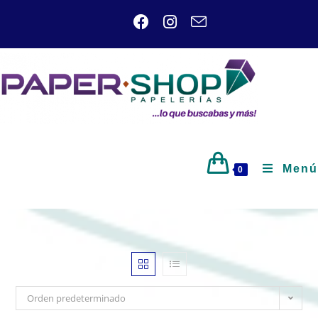
Menú
0
Orden predeterminado