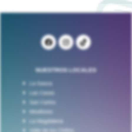
NUESTROS LOCALES
La Gasca
Las Casas
San Carlos
Miraflores
La Magdalena
Valle de los Chillos