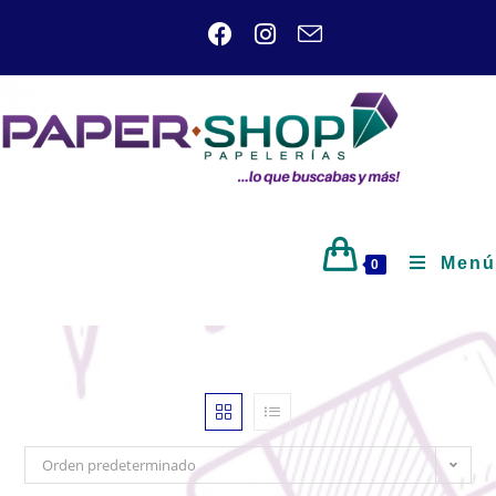
Menú
0
Orden predeterminado