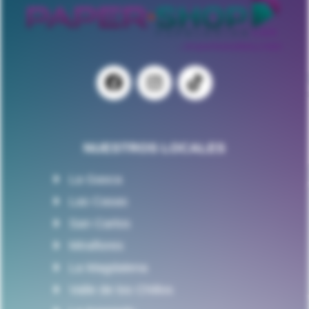
NUESTROS LOCALES
La Gasca
Las Casas
San Carlos
Miraflores
La Magdalena
Valle de los Chillos