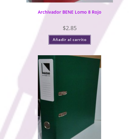
Archivador BENE Lomo 8 Rojo
$
2.85
Añadir al carrito