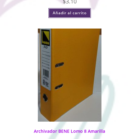
$
3.10
Añadir al carrito
Archivador BENE Lomo 8 Amarilla