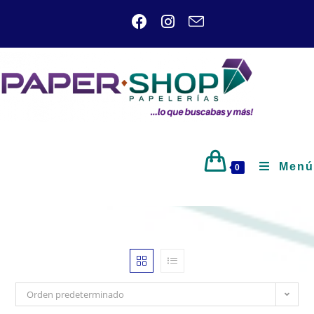
Menú
0
Orden predeterminado