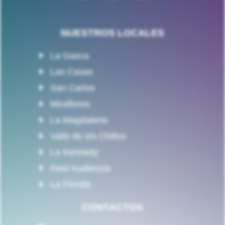
NUESTROS LOCALES
La Gasca
Las Casas
San Carlos
Miraflores
La Magdalena
Valle de los Chillos
La Kennedy
Real Audiencia
La Florida
CONTACTOS