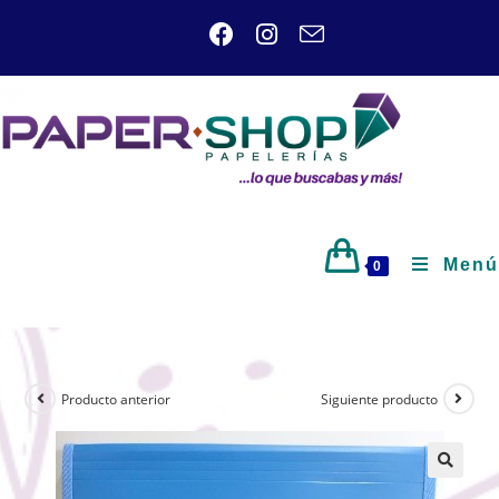
Menú
0
Producto anterior
Siguiente producto
🔍