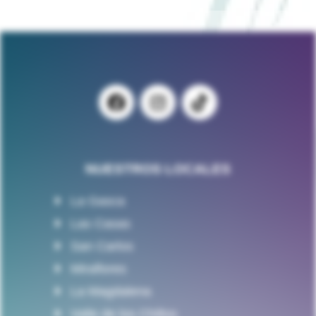
NUESTROS LOCALES
La Gasca
Las Casas
San Carlos
Miraflores
La Magdalena
Valle de los Chillos