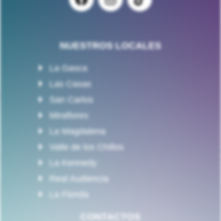
NUESTROS LOCALES
La Gasca
Las Casas
San Carlos
Miraflores
La Magdalena
Valle de los Chillos
La Kennedy
Real Audiencia
La Florida
CONTACTOS