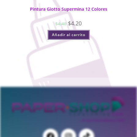
Pintura Giotto Supermina 12 Colores
$
4.20
$
4.40
Añadir al carrito