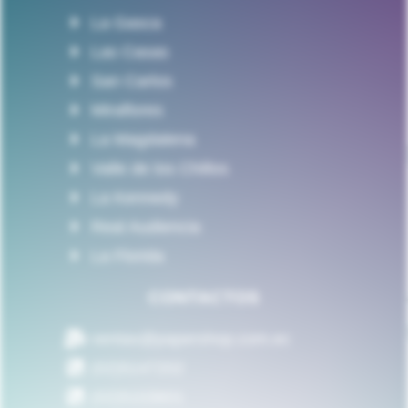
La Gasca
Las Casas
San Carlos
Miraflores
La Magdalena
Valle de los Chillos
La Kennedy
Real Audiencia
La Florida
CONTACTOS
ventas@papershop.com.ec
(02)5147202
(02)5103601