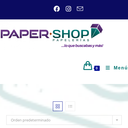
Menú
0
Orden predeterminado