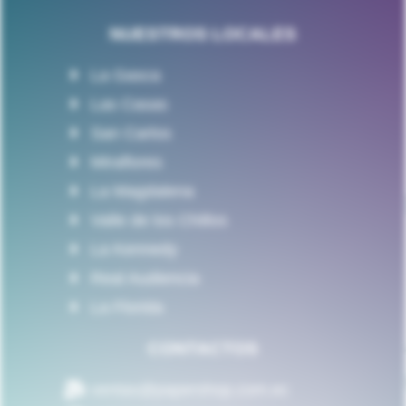
NUESTROS LOCALES
La Gasca
Las Casas
San Carlos
Miraflores
La Magdalena
Valle de los Chillos
La Kennedy
Real Audiencia
La Florida
CONTACTOS
ventas@papershop.com.ec