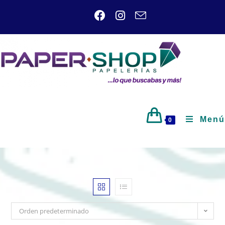
Menú
0
Orden predeterminado