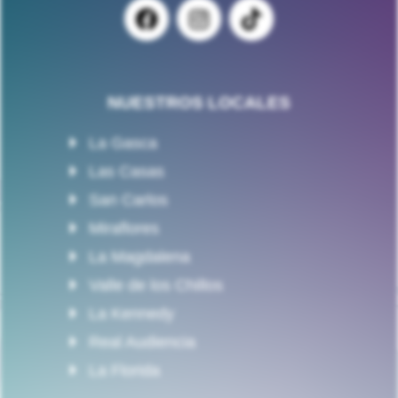
NUESTROS LOCALES
La Gasca
Las Casas
San Carlos
Miraflores
La Magdalena
Valle de los Chillos
La Kennedy
Real Audiencia
La Florida