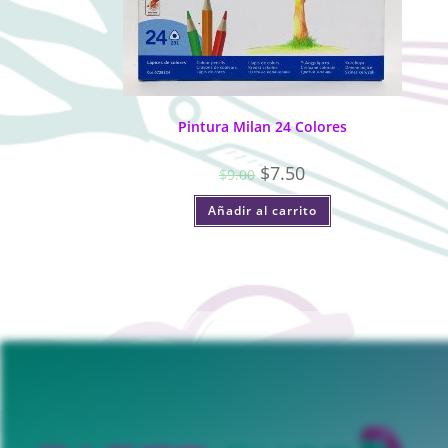
Pintura Milan 24 Colores
$
7.50
$
9.00
Añadir al carrito