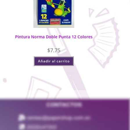
Pintura Norma Doble Punta 12 Colores
$
7.75
Añadir al carrito
CONTACTOS
ventas@papershop.com.ec
(02)5147202