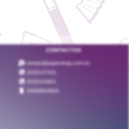
CONTACTOS
ventas@papershop.com.ec
(02)5147202
(02)5103601
(09)98829833