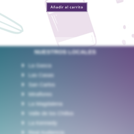
Añadir al carrito
NUESTROS LOCALES
La Gasca
Las Casas
San Carlos
Miraflores
La Magdalena
Valle de los Chillos
La Kennedy
Real Audiencia