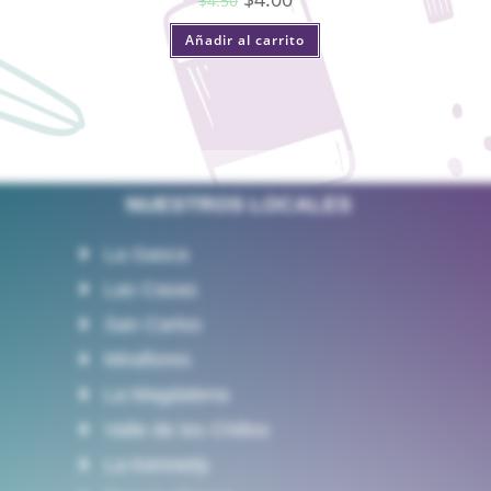
$
4.50
Añadir al carrito
NUESTROS LOCALES
La Gasca
Las Casas
San Carlos
Miraflores
La Magdalena
Valle de los Chillos
La Kennedy