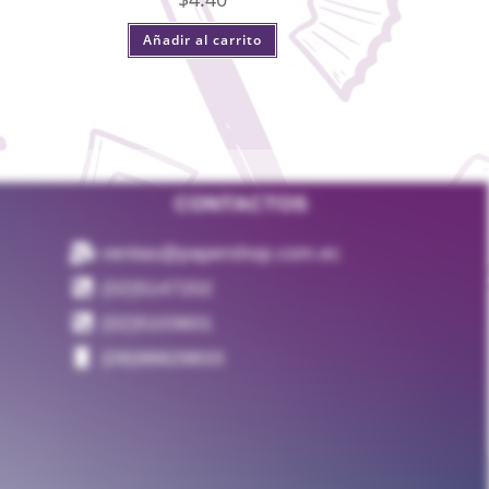
Añadir al carrito
CONTACTOS
ventas@papershop.com.ec
(02)5147202
(02)5103601
(09)98829833