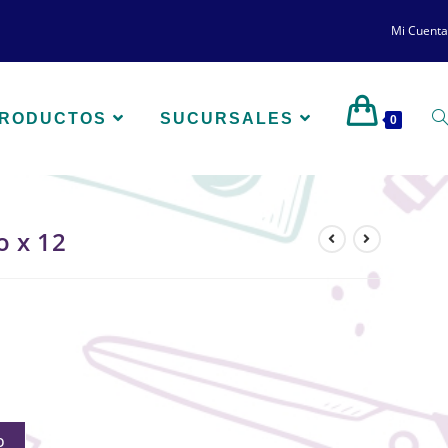
Mi Cuenta
PRODUCTOS
SUCURSALES
0
o x 12
O