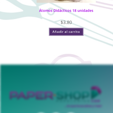
Átomos Didácticos 18 unidades
$
3.80
Añadir al carrito