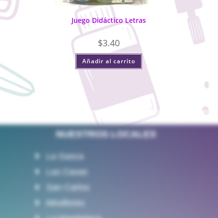
Juego Didáctico Letras
$
3.40
Añadir al carrito
NUESTROS LOCALES
La Gasca
Las Casas
San Carlos
Miraflores