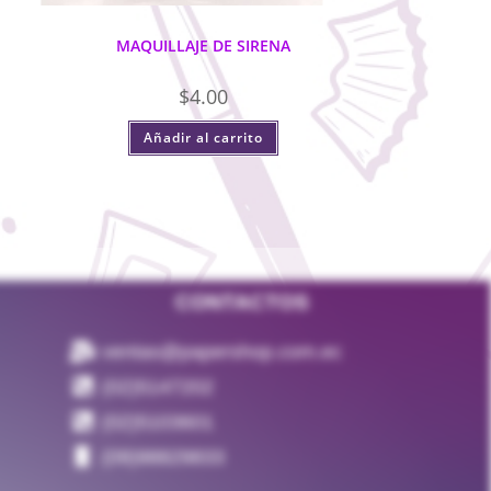
MAQUILLAJE DE SIRENA
$
4.00
Añadir al carrito
CONTACTOS
ventas@papershop.com.ec
(02)5147202
(02)5103601
(09)98829833