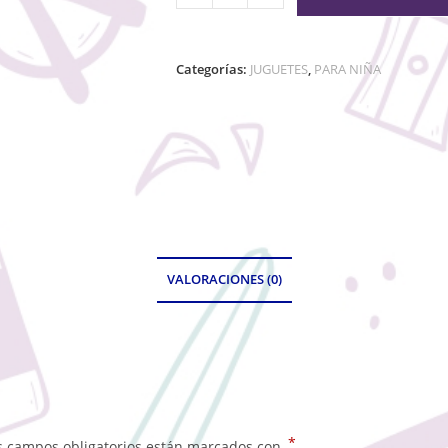
Categorías:
JUGUETES
,
PARA NIÑA
VALORACIONES (0)
*
s campos obligatorios están marcados con