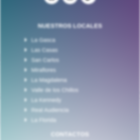
NUESTROS LOCALES
La Gasca
Las Casas
San Carlos
Miraflores
La Magdalena
Valle de los Chillos
La Kennedy
Real Audiencia
La Florida
CONTACTOS