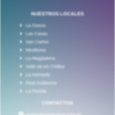
NUESTROS LOCALES
La Gasca
Las Casas
San Carlos
Miraflores
La Magdalena
Valle de los Chillos
La Kennedy
Real Audiencia
La Florida
CONTACTOS
ventas@papershop.com.ec