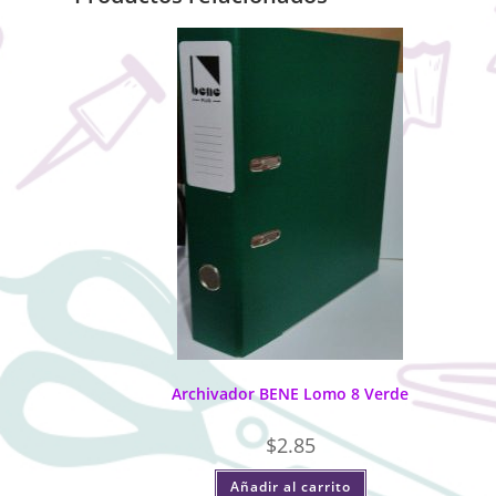
Archivador BENE Lomo 8 Verde
$
2.85
Añadir al carrito