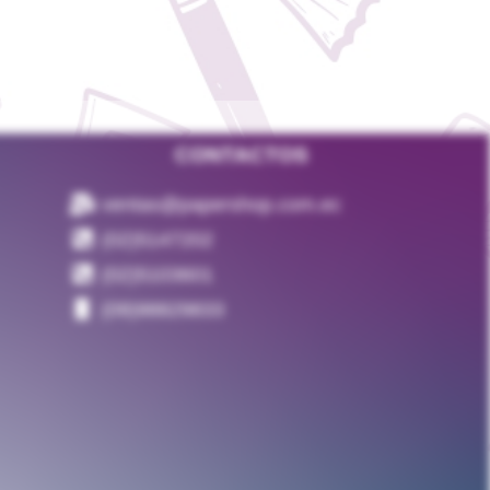
CONTACTOS
ventas@papershop.com.ec
(02)5147202
(02)5103601
(09)98829833