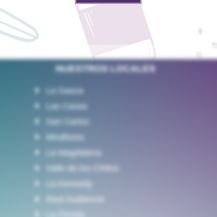
NUESTROS LOCALES
La Gasca
Las Casas
San Carlos
Miraflores
La Magdalena
Valle de los Chillos
La Kennedy
Real Audiencia
La Florida