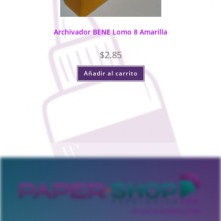
Archivador BENE Lomo 8 Amarilla
$
2.85
Añadir al carrito