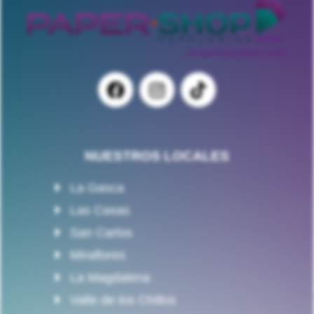
NUESTROS LOCALES
La Gasca
Las Casas
San Carlos
Miraflores
La Magdalena
Valle de los Chillos