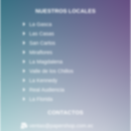
NUESTROS LOCALES
La Gasca
Las Casas
San Carlos
Miraflores
La Magdalena
Valle de los Chillos
La Kennedy
Real Audiencia
La Florida
CONTACTOS
ventas@papershop.com.ec