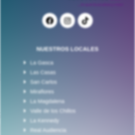
NUESTROS LOCALES
La Gasca
Las Casas
San Carlos
Miraflores
La Magdalena
Valle de los Chillos
La Kennedy
Real Audiencia