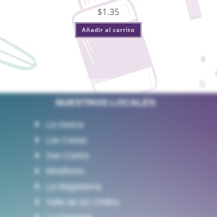
$
1.35
Añadir al carrito
NUESTROS LOCALES
La Gasca
Las Casas
San Carlos
Miraflores
La Magdalena
Valle de los Chillos