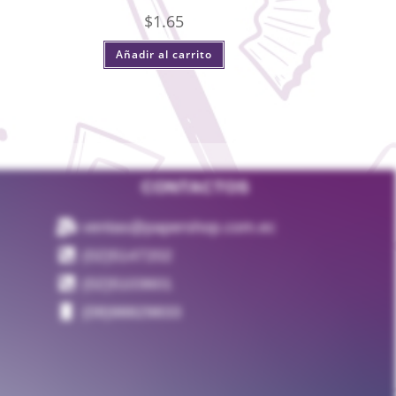
$
1.65
Añadir al carrito
CONTACTOS
ventas@papershop.com.ec
(02)5147202
(02)5103601
(09)98829833