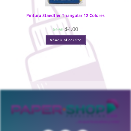
Pintura Staedtler Triangular 12 Colores
$
4.00
$
4.50
Añadir al carrito