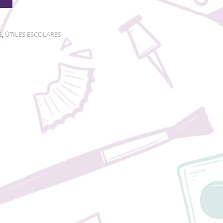
S
,
ÚTILES ESCOLARES