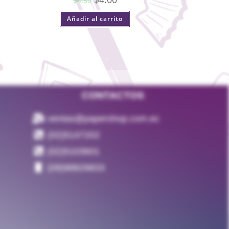
$
4.50
Añadir al carrito
CONTACTOS
ventas@papershop.com.ec
(02)5147202
(02)5103601
(09)98829833