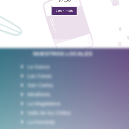
Leer más
NUESTROS LOCALES
La Gasca
Las Casas
San Carlos
Miraflores
La Magdalena
Valle de los Chillos
La Kennedy