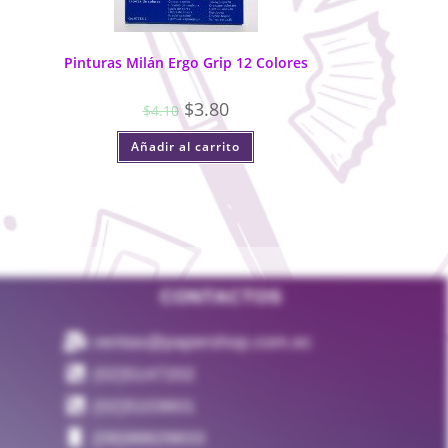
Pinturas Milán Ergo Grip 12 Colores
$
3.80
$
4.10
Añadir al carrito
CONTACTOS
ventas@papershop.com.ec
(02)5147202
(02)5103601
(09)98829833