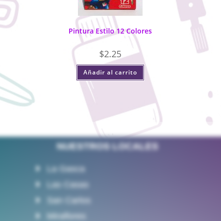
Pintura Estilo 12 Colores
$
2.25
Añadir al carrito
NUESTROS LOCALES
La Gasca
Las Casas
San Carlos
Miraflores