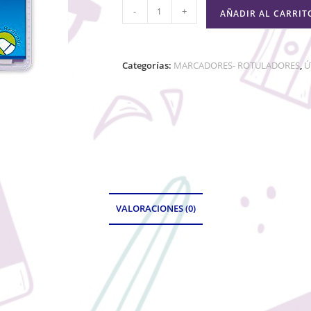
-
+
AÑADIR AL CARRIT
Categorías:
MARCADORES- ROTULADORES
,
Ú
VALORACIONES (0)