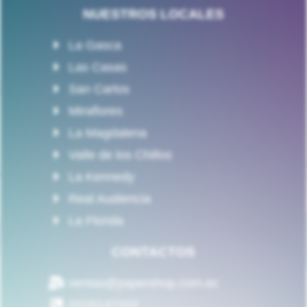
NUESTROS LOCALES
La Gasca
Las Casas
San Carlos
Miraflores
La Magdalena
Valle de los Chillos
La Kennedy
Real Audiencia
La Florida
CONTACTOS
ventas@papershop.com.ec
(02)5147202