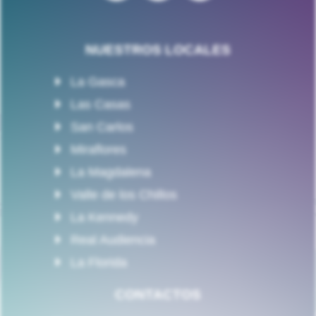
NUESTROS LOCALES
La Gasca
Las Casas
San Carlos
Miraflores
La Magdalena
Valle de los Chillos
La Kennedy
Real Audiencia
La Florida
CONTACTOS