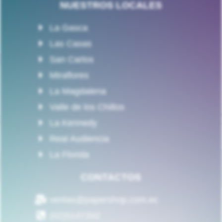
NUESTROS LOCALES
La Gasca
Las Casas
San Carlos
Miraflores
La Magdalena
Valle de los Chillos
La Kennedy
Real Audiencia
La Florida
CONTACTOS
ventas@papershop.com.ec
(02)5147202