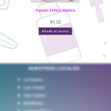
Punzón ESTILO Madera
$
0.50
Añadir al carrito
NUESTROS LOCALES
La Gasca
Las Casas
San Carlos
Miraflores