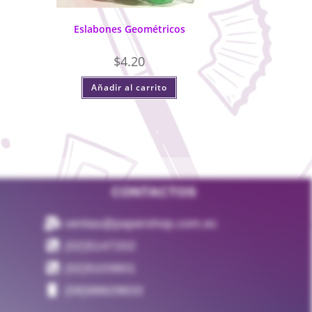
Eslabones Geométricos
$
4.20
Añadir al carrito
CONTACTOS
ventas@papershop.com.ec
(02)5147202
(02)5103601
(09)98829833