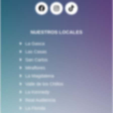
NUESTROS LOCALES
La Gasca
Las Casas
San Carlos
Miraflores
La Magdalena
Valle de los Chillos
La Kennedy
Real Audiencia
La Florida