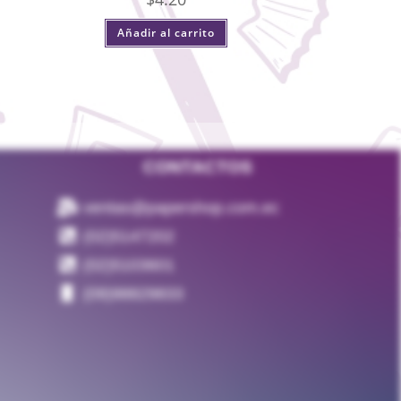
Añadir al carrito
CONTACTOS
ventas@papershop.com.ec
(02)5147202
(02)5103601
(09)98829833