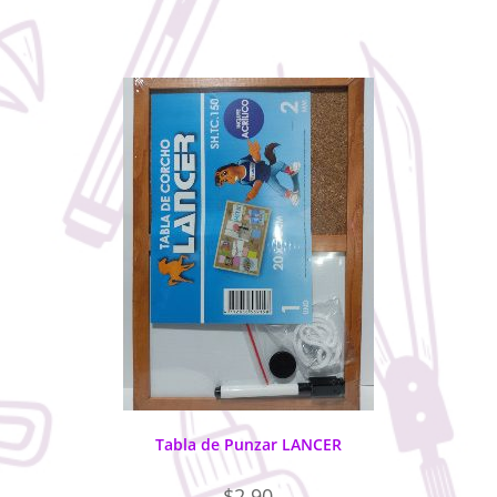
Tabla de Punzar LANCER
$
2.90