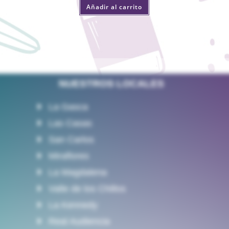
Añadir al carrito
NUESTROS LOCALES
La Gasca
Las Casas
San Carlos
Miraflores
La Magdalena
Valle de los Chillos
La Kennedy
Real Audiencia