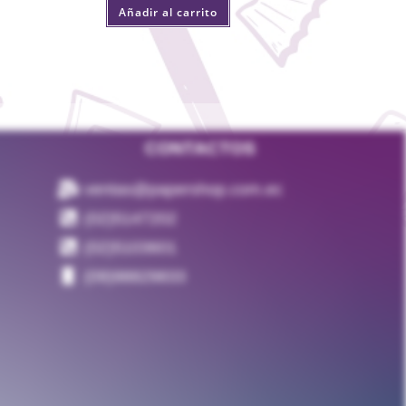
Añadir al carrito
CONTACTOS
ventas@papershop.com.ec
(02)5147202
(02)5103601
(09)98829833