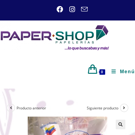
Menú
0
Producto anterior
Siguiente producto
🔍