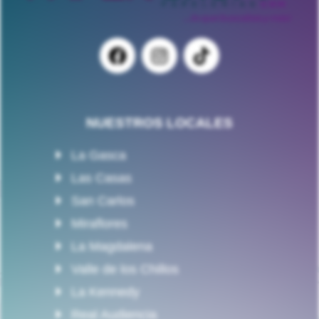
NUESTROS LOCALES
La Gasca
Las Casas
San Carlos
Miraflores
La Magdalena
Valle de los Chillos
La Kennedy
Real Audiencia