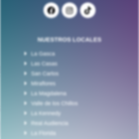
NUESTROS LOCALES
La Gasca
Las Casas
San Carlos
Miraflores
La Magdalena
Valle de los Chillos
La Kennedy
Real Audiencia
La Florida