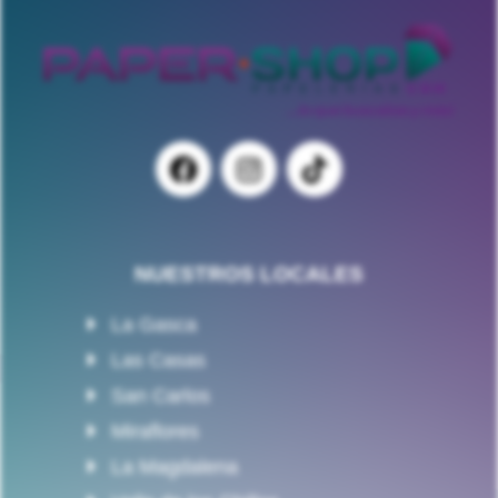
NUESTROS LOCALES
La Gasca
Las Casas
San Carlos
Miraflores
La Magdalena