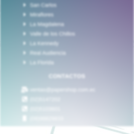
San Carlos
Miraflores
La Magdalena
Valle de los Chillos
La Kennedy
Real Audiencia
La Florida
CONTACTOS
ventas@papershop.com.ec
(02)5147202
(02)5103601
(09)98829833