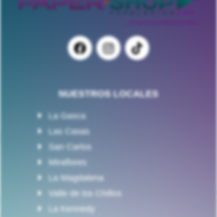
NUESTROS LOCALES
La Gasca
Las Casas
San Carlos
Miraflores
La Magdalena
Valle de los Chillos
La Kennedy