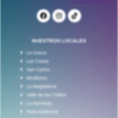
NUESTROS LOCALES
La Gasca
Las Casas
San Carlos
Miraflores
La Magdalena
Valle de los Chillos
La Kennedy
Real Audiencia