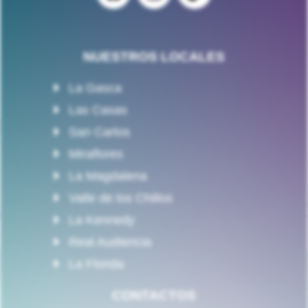
NUESTROS LOCALES
La Gasca
Las Casas
San Carlos
Miraflores
La Magdalena
Valle de los Chillos
La Kennedy
Real Audiencia
La Florida
CONTACTOS