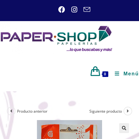
Menú
0
Producto anterior
Siguiente producto
🔍