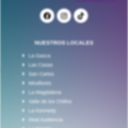
NUESTROS LOCALES
La Gasca
Las Casas
San Carlos
Miraflores
La Magdalena
Valle de los Chillos
La Kennedy
Real Audiencia