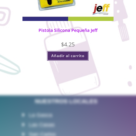
Pistola Silicona Pequeña Jeff
$
4.25
Añadir al carrito
NUESTROS LOCALES
La Gasca
Las Casas
San Carlos