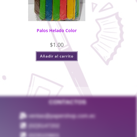
Palos Helado Color
$
1.00
Añadir al carrito
CONTACTOS
ventas@papershop.com.ec
(02)5147202
(02)5103601