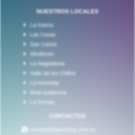
NUESTROS LOCALES
La Gasca
Las Casas
San Carlos
Miraflores
La Magdalena
Valle de los Chillos
La Kennedy
Real Audiencia
La Florida
CONTACTOS
ventas@papershop.com.ec