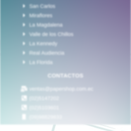
San Carlos
Miraflores
La Magdalena
Valle de los Chillos
La Kennedy
Real Audiencia
La Florida
CONTACTOS
ventas@papershop.com.ec
(02)5147202
(02)5103601
(09)98829833