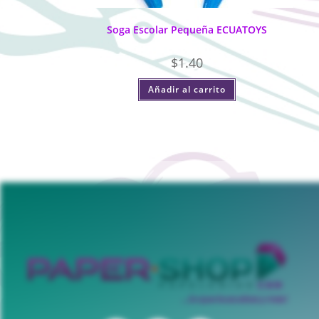
Soga Escolar Pequeña ECUATOYS
$
1.40
Añadir al carrito