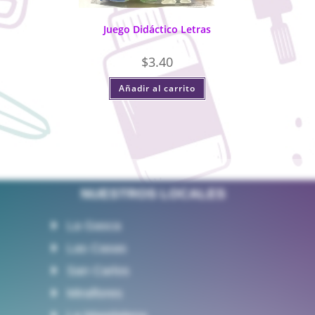
Juego Didáctico Letras
$
3.40
Añadir al carrito
NUESTROS LOCALES
La Gasca
Las Casas
San Carlos
Miraflores