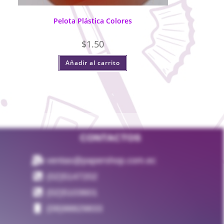
Pelota Plástica Colores
$
1.50
Añadir al carrito
CONTACTOS
ventas@papershop.com.ec
(02)5147202
(02)5103601
(09)98829833