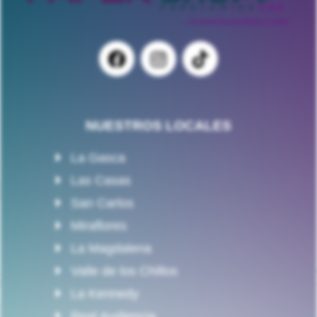
NUESTROS LOCALES
La Gasca
Las Casas
San Carlos
Miraflores
La Magdalena
Valle de los Chillos
La Kennedy
Real Audiencia