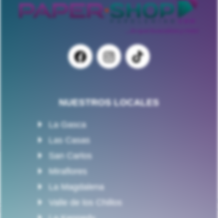
NUESTROS LOCALES
La Gasca
Las Casas
San Carlos
Miraflores
La Magdalena
Valle de los Chillos