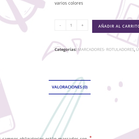
varios colores
-
+
AÑADIR AL CARRIT
Categorías:
MARCADORES- ROTULADORES
,
Ú
VALORACIONES (0)
*
s campos obligatorios están marcados con