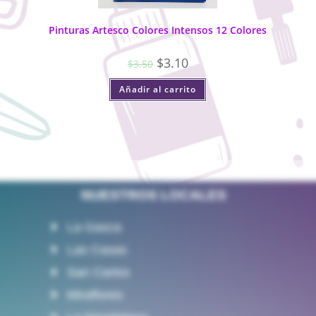
Pinturas Artesco Colores Intensos 12 Colores
$
3.10
$
3.50
Añadir al carrito
NUESTROS LOCALES
La Gasca
Las Casas
San Carlos
Miraflores