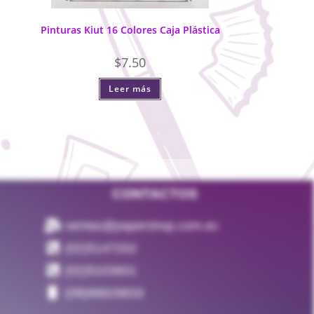
Pinturas Kiut 16 Colores Caja Plástica
$
7.50
Leer más
CONTACTOS
ventas@papershop.com.ec
(02)5147202
(02)5103601
(09)98829833